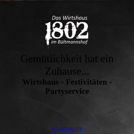
Gemütlichkeit hat ein
Zuhause...
Wirtshaus - Festivitäten -
Partyservice
STARTSEITE