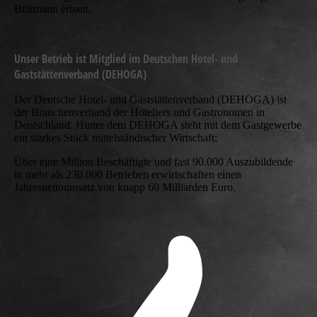
Bültmann erbaut.
Unser Betrieb ist Mitglied im Deutschen Hotel- und
Gaststättenverband (DEHOGA)
Der Deutsche Hotel- und Gaststättenverband (DEHOGA) ist
der Branchenverband der Hoteliers und Gastronomen in
Deutschland. Hinter dem DEHOGA steht mit dem Gastgewerbe
ein starkes Stück mittelständischer Wirtschaft:
Über eine Million Beschäftigte und fast 90.000 Auszubildende
in mehr als 230.000 Betrieben erwirtschaften einen
Jahresnettoumsatz von knapp 60 Milliarden Euro.