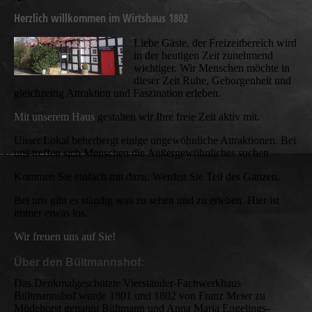
Herzlich willkommen im Wirtshaus 1802
Liebe Gäste, der Freizeitbereich wird
in der heutigen Zeit zunehmend
wichtiger. Wir Menschen möchte in
dieser Zeit Ruhe, Geborgenheit und
gleichzeitig Attraktion und Faszination erleben.
Mit unserem Haus
gestalten wir Ihre freie Zeit aktiv mit.
Unser Lokal beherbergt einige ungewöhnliche Attraktionen. Bei
uns treffen sich Menschen die Außergewöhnliches suchen.
Kommen Sie einfach mit dazu. Werden Sie Teil des Ganzen.
Bei uns gibt es ständig was zu sehen und zu erleben. Hier ist
immer etwas los.
Wir freuen uns auf Sie!
Über den Bültmannshof:
Das Denkmalgeschützte Vierständer-Fachwerkhaus
Bültmannshof wurde 1801 und 1802 von Franz Meier zu
Müdehorst genannt Bültmann und Anna Maria Engelings-