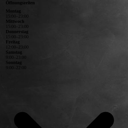
Öffnungszeiten
Montag
15
:
00
–
23
:
00
Mittwoch
15
:
00
–
23
:
00
Donnerstag
15
:
00
–
23
:
00
Freitag
12
:
00
–
23
:
00
Samstag
9
:
00
–
23
:
00
Sonntag
9
:
00
–
22
:
00